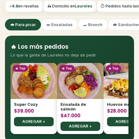
⭐
4.8
en reseñas
🛵 Domicilio en
Laureles
⏱️ Pedidos hasta las
🫓 Para picar
🥗 Ensaladas
🍳 Brunch
🥪 Sánduche
🔥 Los más pedidos
Lo que la gente de Laureles no deja de pedir
🔥 Top
🔥 Top
🔥 Top
Super Cozy
Ensalada de
Huevos mexic
salmón
$39.000
$28.000
$47.000
AGREGAR +
AGREGAR +
AGREGAR +