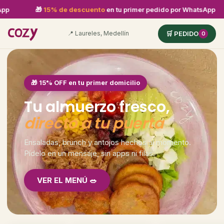
5% de descuento
en tu primer pedido por WhatsApp
🎁
15% de
📍 Laureles, Medellín
🛒 PEDIDO
0
🎁 15% OFF en tu primer domicilio
Tu almuerzo fresco,
directo a tu puerta
Ensaladas, brunch y antojos hechos al momento.
Pídelo en un mensaje, sin apps ni filas.
VER EL MENÚ 🥗