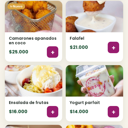
✨ Nuevo
Camarones apanados
Falafel
en coco
+
$21.000
+
$25.000
Ensalada de frutas
Yogurt parfait
+
+
$16.000
$14.000