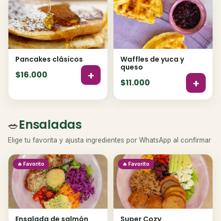
Pancakes clásicos
Waffles de yuca y
queso
+
$16.000
+
$11.000
Ensaladas
🥗
Elige tu favorita y ajusta ingredientes por WhatsApp al confirmar
🔥 Favorito
🔥 Favorito
Ensalada de salmón
Super Cozy